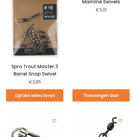
Mainline Swivels
€
3,10
Spro Trout Master 3
Barrel Snap Swivel
€
3,85
Opties selecteren
Toevoegen aan
winkelwagen