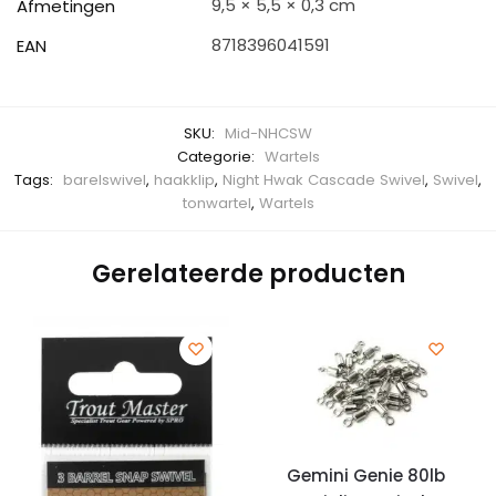
9,5 × 5,5 × 0,3 cm
Afmetingen
8718396041591
EAN
SKU:
Mid-NHCSW
Categorie:
Wartels
Tags:
barelswivel
,
haakklip
,
Night Hwak Cascade Swivel
,
Swivel
,
tonwartel
,
Wartels
Gerelateerde producten
Gemini Genie 80lb