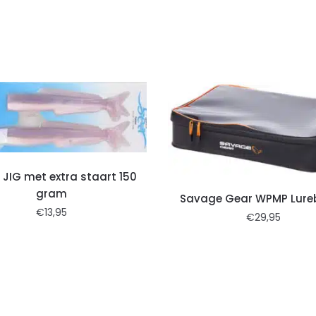
 JIG met extra staart 150
gram
Savage Gear WPMP Lureb
€
13,95
€
29,95