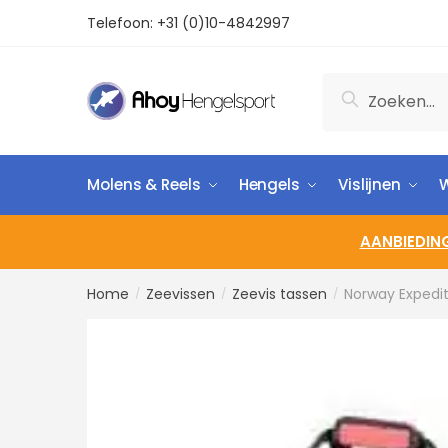
Telefoon:
+31 (0)10-4842997
Zoeken
Molens & Reels
Hengels
Vislijnen
W
AANBIEDIN
Home
Zeevissen
Zeevis tassen
Norway Expedi
/
/
/