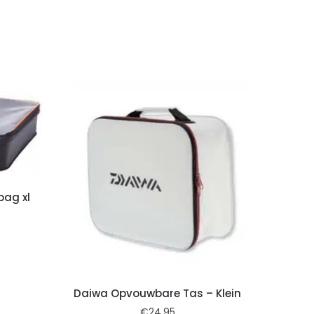
ag xl
Daiwa Opvouwbare Tas – Klein
€
24,95