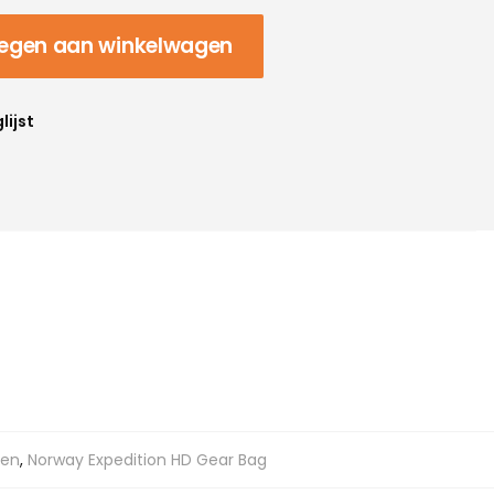
egen aan winkelwagen
lijst
gen
,
Norway Expedition HD Gear Bag