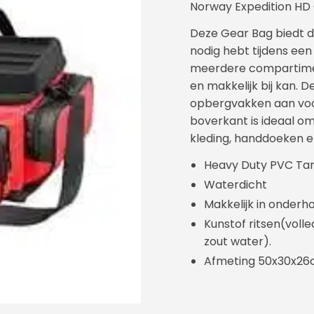
Norway Expedition HD
Deze Gear Bag biedt d
nodig hebt tijdens een 
meerdere compartimen
en makkelijk bij kan. D
opbergvakken aan voor 
boverkant is ideaal 
kleding, handdoeken e
Heavy Duty PVC Tarp
Waterdicht
Makkelijk in onderh
Kunstof ritsen(volled
zout water).
Afmeting 50x30x2