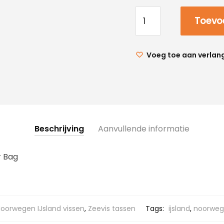
Toevo
Voeg toe aan verlang
Beschrijving
Aanvullende informatie
r Bag
oorwegen IJsland vissen
,
Zeevis tassen
Tags:
ijsland
,
noorwe