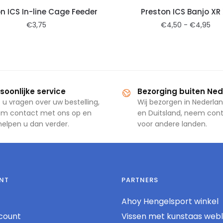
n ICS In-line Cage Feeder
Preston ICS Banjo XR 
€
3,75
€
4,50
-
€
4,95
soonlijke service
Bezorging buiten Ne
 u vragen over uw bestelling,
Wij bezorgen in Nederlan
m contact met ons op en
en Duitsland, neem con
 helpen u dan verder.
voor andere landen.
NT
PARTNERS
Ahoy Hengelsport winkel
count
Vissen met kunstaas web