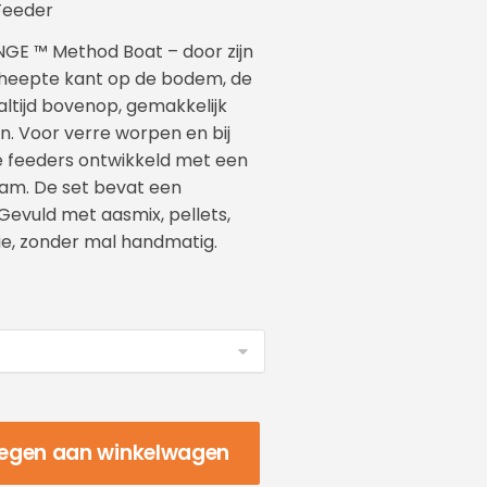
Feeder
NGE ™ Method Boat – door zijn
cheepte kant op de bodem, de
 altijd bovenop, gemakkelijk
en. Voor verre worpen en bij
 feeders ontwikkeld met een
am. De set bevat een
Gevuld met aasmix, pellets,
e, zonder mal handmatig.
egen aan winkelwagen