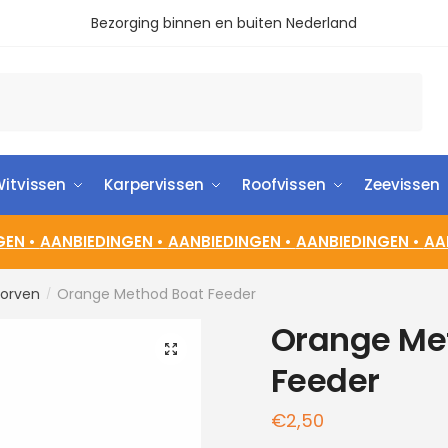
Bezorging binnen en buiten Nederland
itvissen
Karpervissen
Roofvissen
Zeevissen
GEN •
AANBIEDINGEN •
AANBIEDINGEN •
AANBIEDINGEN •
AA
orven
Orange Method Boat Feeder
/
Orange Me
🔍
Feeder
€
2,50