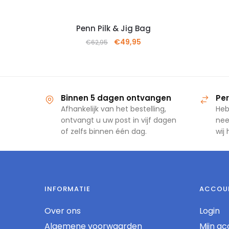
Penn Pilk & Jig Bag
€
49,95
€
62,95
Binnen 5 dagen ontvangen
Per
Afhankelijk van het bestelling,
Heb
ontvangt u uw post in vijf dagen
nee
of zelfs binnen één dag.
wij
INFORMATIE
ACCOU
Over ons
Login
Algemene voorwaarden
Mijn ac