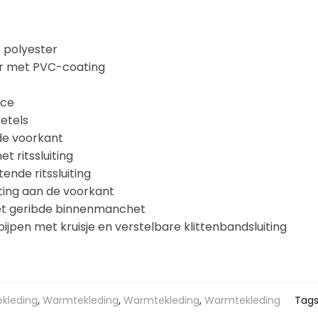
% polyester
er met PVC-coating
ece
retels
de voorkant
 ritssluiting
ende ritssluiting
iting aan de voorkant
t geribde binnenmanchet
pijpen met kruisje en verstelbare klittenbandsluiting
kleding
,
Warmtekleding
,
Warmtekleding
,
Warmtekleding
Tags