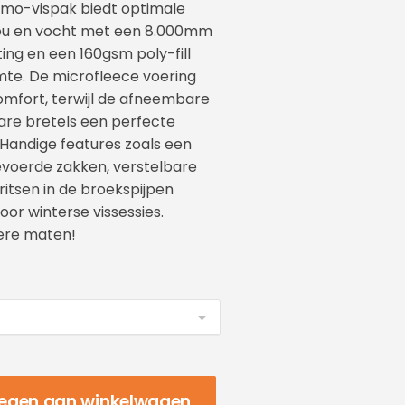
rmo-vispak biedt optimale
ou en vocht met een 8.000mm
ng en een 160gsm poly-fill
mte. De microfleece voering
omfort, terwijl de afneembare
re bretels een perfecte
Handige features zoals een
gevoerde zakken, verstelbare
itsen in de broekspijpen
oor winterse vissessies.
ere maten!
egen aan winkelwagen