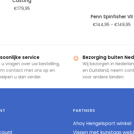
Casting
€
179,95
Penn Spinfisher VII
€
144,95
-
€
149,95
soonlijke service
Bezorging buiten Ne
 u vragen over uw bestelling,
Wij bezorgen in Nederlan
m contact met ons op en
en Duitsland, neem con
 helpen u dan verder.
voor andere landen.
NT
PARTNERS
Ahoy Hengelsport winkel
count
Vissen met kunstaas web