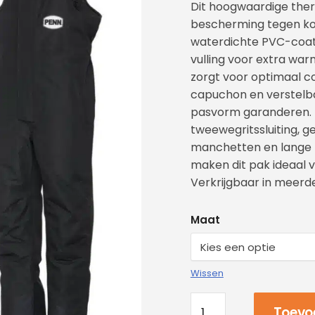
Dit hoogwaardige the
bescherming tegen k
waterdichte PVC-coati
vulling voor extra war
zorgt voor optimaal c
capuchon en verstelba
pasvorm garanderen. 
tweewegritssluiting, 
manchetten en lange r
maken dit pak ideaal v
Verkrijgbaar in meerd
Maat
Wissen
Toevo