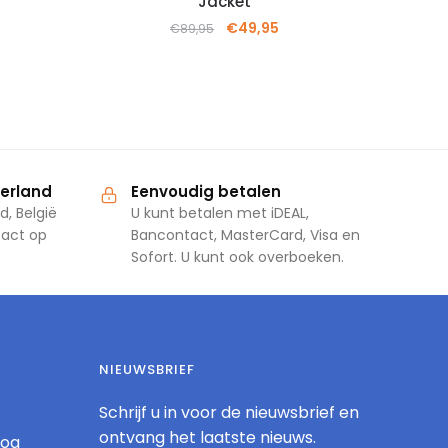
Jacket
€
49,95
€
89,95
derland
Eenvoudig betalen
d, België
U kunt betalen met iDEAL,
tact op
Bancontact, MasterCard, Visa en
Sofort. U kunt ook overboeken.
NIEUWSBRIEF
Schrijf u in voor de nieuwsbrief en
ontvang het laatste nieuws.
log