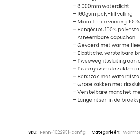
– 8.000mm waterdicht
– 160gsm poly-fill vulling
– Microfleece voering, 100
– Pongéstof, 100% polyest
– Afneembare capuchon
– Gevoerd met warme fle
– Elastische, verstelbare b
– Tweewegritssluiting aan 
– Twee gevoerde zakken met
– Borstzak met waterafstot
– Grote zakken met ritsslu
– Verstelbare manchet me
– Lange ritsen in de broeks
SKU:
Penn-1622951-config
Categorieën:
Warmte