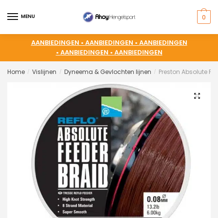
MENU
0
AANBIEDINGEN •
AANBIEDINGEN •
AANBIEDINGEN
•
AANBIEDINGEN •
AANBIEDINGEN
Home
Vislijnen
Dyneema & Gevlochten lijnen
Preston Absolute Fe
/
/
/
🔍