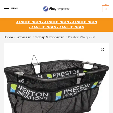
MENU
0
AANBIEDINGEN •
AANBIEDINGEN •
AANBIEDINGEN
•
AANBIEDINGEN •
AANBIEDINGEN
Home
Witvissen
Schep & Pannetten
Preston Weigh Net
/
/
/
🔍