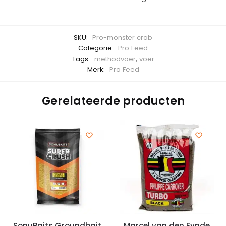
SKU:
Pro-monster crab
Categorie:
Pro Feed
Tags:
methodvoer
,
voer
Merk:
Pro Feed
Gerelateerde producten
SonuBaits Groundbait
Marcel van den Eynde