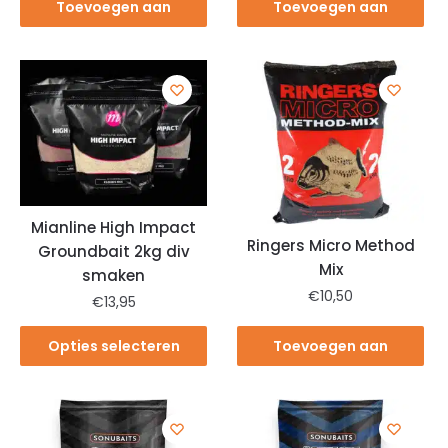
Toevoegen aan
Toevoegen aan
winkelwagen
winkelwagen
Mianline High Impact
Ringers Micro Method
Groundbait 2kg div
Mix
smaken
€
10,50
€
13,95
Opties selecteren
Toevoegen aan
winkelwagen