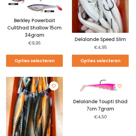
Berkley Powerbait
CullShad Shallow 15cm
34gram
Delalande Speed ​​Slim
€
9,95
€
4,95
Opties selecteren
Opties selecteren
Delalande Toupti Shad
7cm 7gram
€
4,50