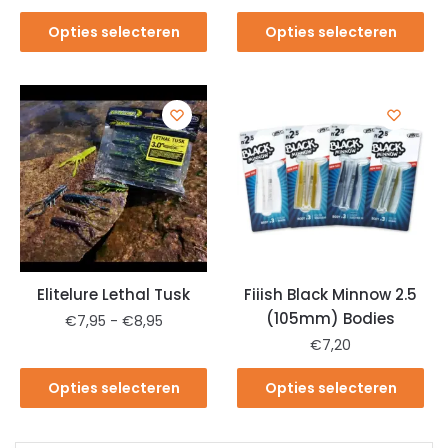
Opties selecteren
Opties selecteren
Elitelure Lethal Tusk
Fiiish Black Minnow 2.5
(105mm) Bodies
€
7,95
-
€
8,95
€
7,20
Opties selecteren
Opties selecteren