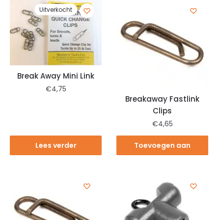
Uitverkocht
Break Away Mini Link
€
4,75
Breakaway Fastlink
Clips
€
4,65
Lees verder
Toevoegen aan
winkelwagen