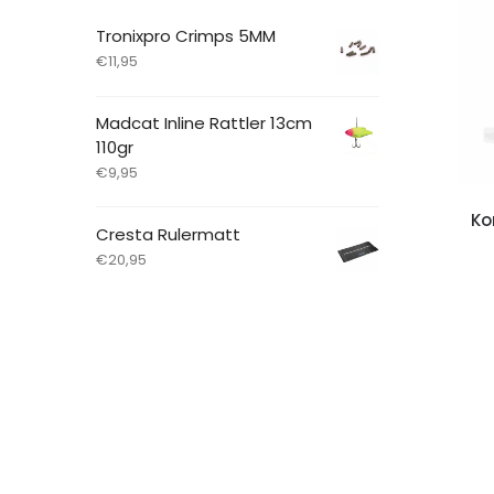
Tronixpro Crimps 5MM
€
11,95
Madcat Inline Rattler 13cm
110gr
€
9,95
Ko
Cresta Rulermatt
€
20,95