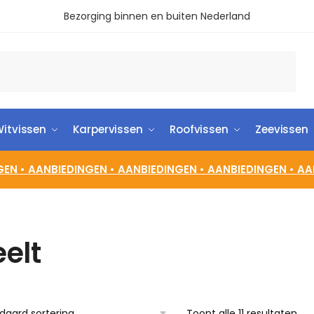
Bezorging binnen en buiten Nederland
itvissen
Karpervissen
Roofvissen
Zeevissen
GEN •
AANBIEDINGEN •
AANBIEDINGEN •
AANBIEDINGEN •
AA
eelt
Toont alle 11 resultaten