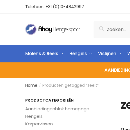
Telefoon:
+31 (0)10-4842997
Zoeken
Molens & Reels
Hengels
Vislijnen
W
AANBIEDIN
Home
Producten getagged “zeelt”
/
z
PRODUCTCATEGORIEËN
Aanbiedingenblok homepage
Hengels
Karpervissen