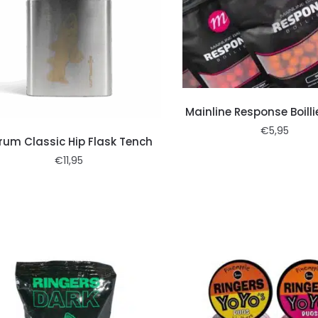
Mainline Response Boil
€
5,95
rum Classic Hip Flask Tench
€
11,95