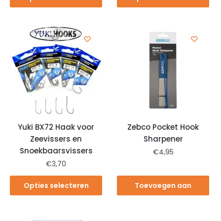
Yuki BX72 Haak voor
Zebco Pocket Hook
Zeevissers en
Sharpener
Snoekbaarsvissers
€
4,95
€
3,70
Opties selecteren
Toevoegen aan
winkelwagen