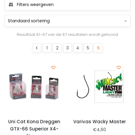
Filters weergeven
Resultaat 61–67 van de 67 resultaten wordt getoond
1
2
3
4
5
6
Uni Cat Kona Dreggen
Varivas Wacky Master
GTX-66 Superior X4-
€
4,60