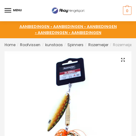
MENU
0
AANBIEDINGEN •
AANBIEDINGEN •
AANBIEDINGEN
•
AANBIEDINGEN •
AANBIEDINGEN
Home
Roofvissen
kunstaas
Spinners
Rozemeijer
Rozemeijer D
/
/
/
/
/
🔍