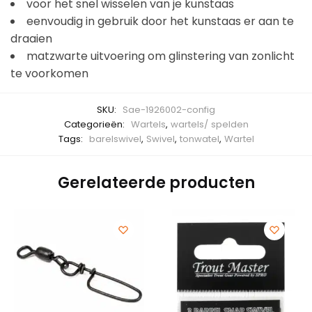
voor het snel wisselen van je kunstaas
eenvoudig in gebruik door het kunstaas er aan te
draaien
matzwarte uitvoering om glinstering van zonlicht
te voorkomen
SKU:
Sae-1926002-config
Categorieën:
Wartels
,
wartels/ spelden
Tags:
barelswivel
,
Swivel
,
tonwatel
,
Wartel
Gerelateerde producten