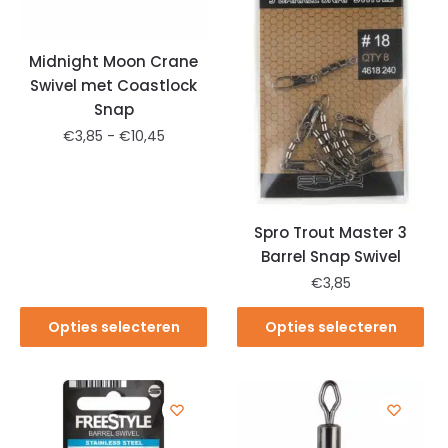
Midnight Moon Crane
Swivel met Coastlock
Snap
€
3,85
-
€
10,45
Spro Trout Master 3
Barrel Snap Swivel
€
3,85
Opties selecteren
Opties selecteren