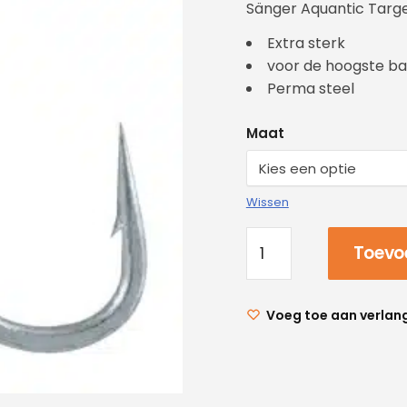
Sänger Aquantic Targe
Extra sterk
voor de hoogste ba
Perma steel
Maat
Wissen
Toevo
Voeg toe aan verlang