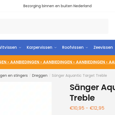
Bezorging binnen en buiten Nederland
itvissen
Karpervissen
Roofvissen
Zeevissen
GEN •
AANBIEDINGEN •
AANBIEDINGEN •
AANBIEDINGEN •
AA
gen en stingers
Dreggen
Sänger Aquantic Target Treble
/
/
Sänger Aqu
Treble
€
10,95
-
€
12,95