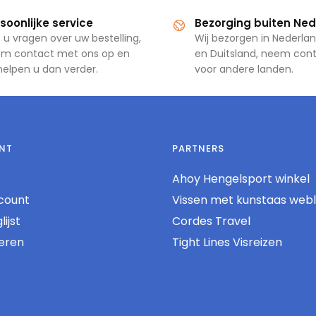
soonlijke service
Bezorging buiten Ne
 u vragen over uw bestelling,
Wij bezorgen in Nederlan
m contact met ons op en
en Duitsland, neem con
 helpen u dan verder.
voor andere landen.
NT
PARTNERS
Ahoy Hengelsport winkel
count
Vissen met kunstaas web
ijst
Cordes Travel
reren
Tight Lines Visreizen