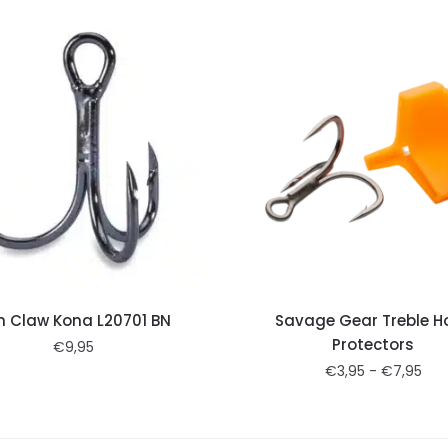
on Claw Kona L20701 BN
Savage Gear Treble H
Protectors
€
9,95
€
3,95
-
€
7,95