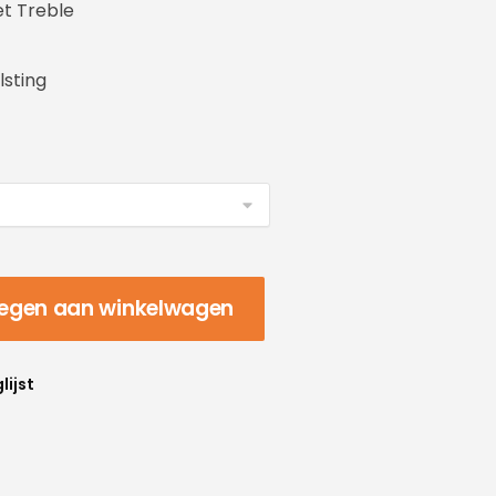
t Treble
lsting
egen aan winkelwagen
lijst