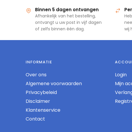
Binnen 5 dagen ontvangen
Per
Afhankelijk van het bestelling,
Heb
ontvangt u uw post in vijf dagen
nee
of zelfs binnen één dag.
wij
INFORMATIE
ACCOU
Over ons
Login
Algemene voorwaarden
Mijn ac
Privacybeleid
Verlangl
Disclaimer
Regist
Klantenservice
Contact