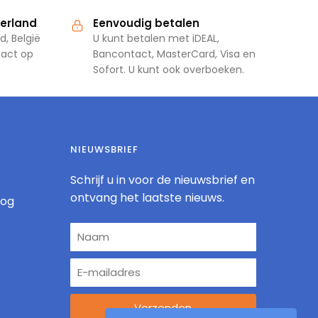
derland
Eenvoudig betalen
d, België
U kunt betalen met iDEAL,
tact op
Bancontact, MasterCard, Visa en
Sofort. U kunt ook overboeken.
NIEUWSBRIEF
Schrijf u in voor de nieuwsbrief en
ontvang het laatste nieuws.
log
Verzenden