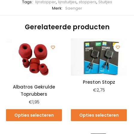
Tags:
lijnstopper
,
lijnstuitjes
,
stoppers
,
Stuitjes
Merk:
Saenger
Gerelateerde producten
Preston Stopz
Albatros Gekrulde
€
2,75
Toprubbers
€
1,95
Opties selecteren
Opties selecteren