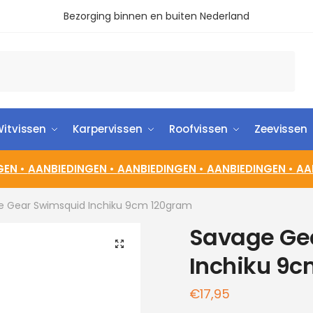
Bezorging binnen en buiten Nederland
itvissen
Karpervissen
Roofvissen
Zeevissen
GEN •
AANBIEDINGEN •
AANBIEDINGEN •
AANBIEDINGEN •
AA
e Gear Swimsquid Inchiku 9cm 120gram
Savage Ge
🔍
Inchiku 9
€
17,95