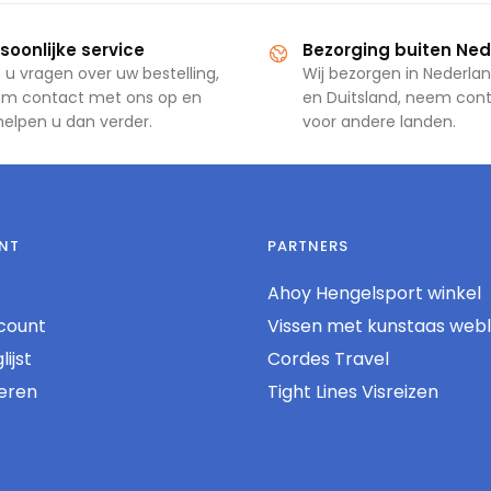
soonlijke service
Bezorging buiten Ne
 u vragen over uw bestelling,
Wij bezorgen in Nederlan
m contact met ons op en
en Duitsland, neem con
 helpen u dan verder.
voor andere landen.
NT
PARTNERS
Ahoy Hengelsport winkel
count
Vissen met kunstaas web
ijst
Cordes Travel
reren
Tight Lines Visreizen