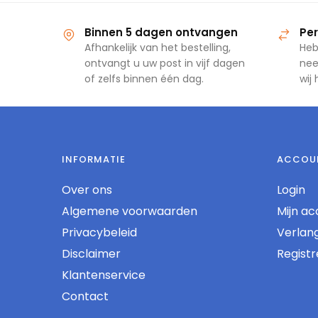
Binnen 5 dagen ontvangen
Per
Afhankelijk van het bestelling,
Heb
ontvangt u uw post in vijf dagen
nee
of zelfs binnen één dag.
wij
INFORMATIE
ACCOU
Over ons
Login
Algemene voorwaarden
Mijn ac
Privacybeleid
Verlangl
Disclaimer
Regist
Klantenservice
Contact