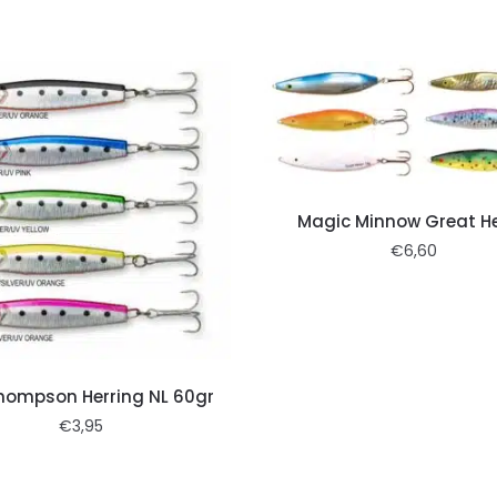
Magic Minnow Great H
€
6,60
hompson Herring NL 60gr
€
3,95