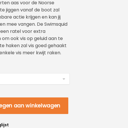
rten aas voor de Noorse
s te jiggen vanaf de boot zal
re actie krijgen en kan jij
issen mee vangen. De Swimsquid
 een ratel voor extra
 om ook vis op geluid aan te
te haken zal vis goed gehaakt
enkele vis meer kwijt raken.
egen aan winkelwagen
lijst