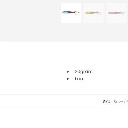
120gram
9 cm
SKU:
Sav-77