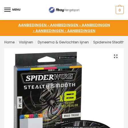
MENU
0
AANBIEDINGEN •
AANBIEDINGEN •
AANBIEDINGEN
•
AANBIEDINGEN •
AANBIEDINGEN
Home
Vislijnen
Dyneema & Gevlochten lijnen
Spiderwire Stealth 
/
/
/
🔍