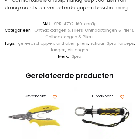
draagkoord voor verbeterde grip en bescherming
SKU:
SPR-4702-160-config
Categorieën:
Onthaaktangen & Pliers
,
Onthaaktangen & Pliers
,
Onthaaktangen & Pliers
Tags:
gereedschappen
,
onthaker
,
pliers
,
schaar
,
Spro Forceps
,
tangen
,
Vistangen
Merk:
Spro
Gerelateerde producten
Uitverkocht
Uitverkocht