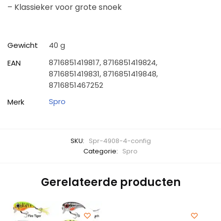
– Klassieker voor grote snoek
Gewicht
40 g
8716851419817, 8716851419824,
EAN
8716851419831, 8716851419848,
8716851467252
Spro
Merk
SKU:
Spr-4908-4-config
Categorie:
Spro
Gerelateerde producten