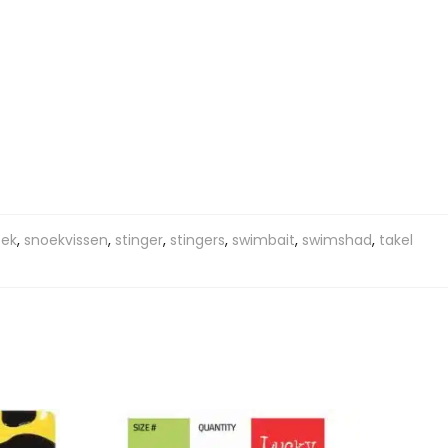
oek
,
snoekvissen
,
stinger
,
stingers
,
swimbait
,
swimshad
,
takel