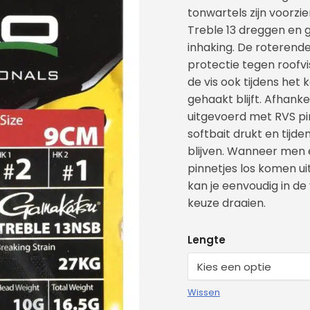
tonwartels zijn voorz
Treble 13 dreggen en
inhaking. De roterend
protectie tegen roofv
de vis ook tijdens het
gehaakt blijft. Afhanke
uitgevoerd met RVS pin
softbait drukt en tijde
blijven. Wanneer men e
pinnetjes los komen uit
kan je eenvoudig in de
keuze draaien.
Lengte
Wissen