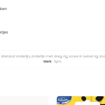
aken
etjes
drietand onderlijn
,
onderlijn met dreg
,
rig
,
screw in swivel rig
,
sn
Merk:
Spro