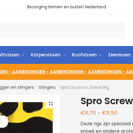
Bezorging binnen en buiten Nederland
itvissen
Karpervissen
Roofvissen
Zeevissen
GEN •
AANBIEDINGEN •
AANBIEDINGEN •
AANBIEDINGEN •
AA
ggen en stingers
Stingers
Spro Screw In Swivel Rig
/
/
Spro Screw 
🔍
€
6,70
-
€
8,50
Deze rigs zijn speciaal
snoek en andere grote