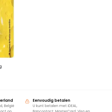
g
derland
Eenvoudig betalen
d, België
U kunt betalen met iDEAL,
tact op
Bancontact, MasterCard, Visa en