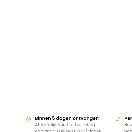
Binnen 5 dagen ontvangen
Per
Afhankelijk van het bestelling,
Heb
ontvangt u uw post in vijf dagen
nee