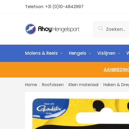
Telefoon:
+31 (0)10-4842997
Zoeken
Molens & Reels
Hengels
Vislijnen
W
AANBIEDIN
Home
Roofvissen
Klein materiaal
Haken & Dre
/
/
/