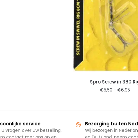
Spro Screw in 360 Ri
€
5,50
-
€
6,95
soonlijke service
Bezorging buiten Ne
 u vragen over uw bestelling,
Wij bezorgen in Nederlan
m contact met ons op en
en Duitsland, neem con