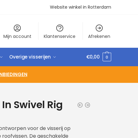
Website winkel in Rotterdam
Mijn account
Klantenservice
Afrekenen
Overige visserijen
€
0,00
0
NBIEDINGEN
In Swivel Rig
 ontworpen voor de visserij op
 roofvissen. De geschakelde