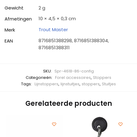
Gewicht
2 g
10 × 4,5 × 0,3 cm
Afmetingen
Trout Master
Merk
8716851388298, 8716851388304,
EAN
8716851388311
SKU:
Spr-4618-86-config
Categorieën:
Forel accessoires
,
Stoppers
Tags:
Lijnstoppers
,
lijnstuitjes
,
stoppers
,
Stuitjes
Gerelateerde producten