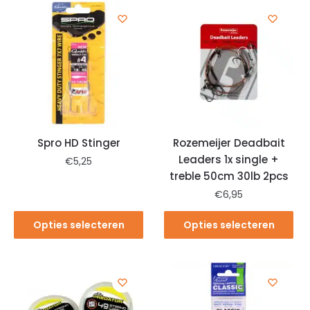
Spro HD Stinger
Rozemeijer Deadbait
Leaders 1x single +
€
5,25
treble 50cm 30lb 2pcs
€
6,95
Opties selecteren
Opties selecteren