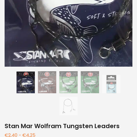
Stan Mar Wolfram Tungsten Leaders
€
2,40
-
€
4,25