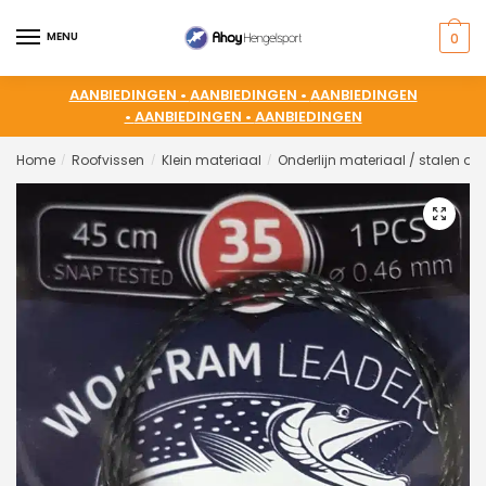
MENU
0
AANBIEDINGEN •
AANBIEDINGEN •
AANBIEDINGEN
•
AANBIEDINGEN •
AANBIEDINGEN
Home
Roofvissen
Klein materiaal
Onderlijn materiaal / stalen ond
/
/
/
🔍