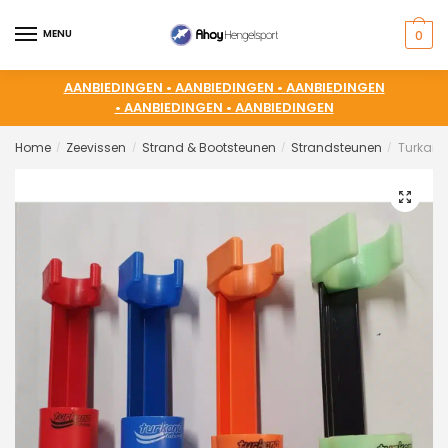
MENU
0
AANBIEDINGEN •
AANBIEDINGEN •
AANBIEDINGEN
•
AANBIEDINGEN •
AANBIEDINGEN
Home
Zeevissen
Strand & Bootsteunen
Strandsteunen
Turkana
/
/
/
/
🔍