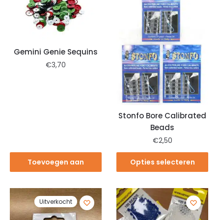
Gemini Genie Sequins
€
3,70
Stonfo Bore Calibrated
Beads
€
2,50
Toevoegen aan
Opties selecteren
winkelwagen
Uitverkocht