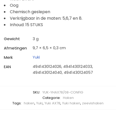
Oog
Chemisch geslepen
Verkrijgbaar in de maten: 5,6,7 en 8.
Inhoud: 15 STUKS
Gewicht
3 g
9,7 × 6,5 × 0,3 cm
Afmetingen
Yuki
Merk
4941430124026, 4941430124033,
EAN
4941430124040, 4941430124057
SKU:
YUK-YHAX78/08-CONFIG
Categorie:
Haken
Tags:
haken
,
Yuki
,
Yuki AX78
,
Yuki haken
,
zeevishaken