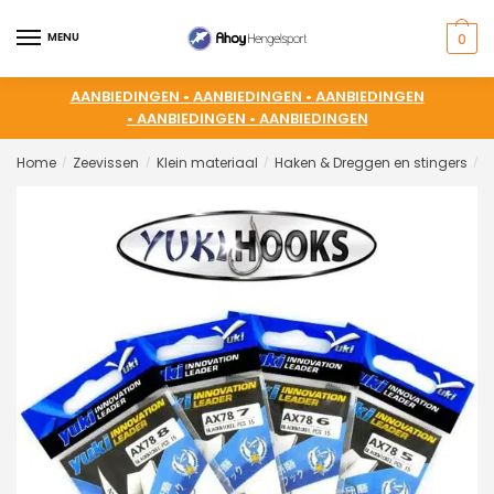
MENU
0
AANBIEDINGEN •
AANBIEDINGEN •
AANBIEDINGEN
•
AANBIEDINGEN •
AANBIEDINGEN
Home
Zeevissen
Klein materiaal
Haken & Dreggen en stingers
H
/
/
/
/