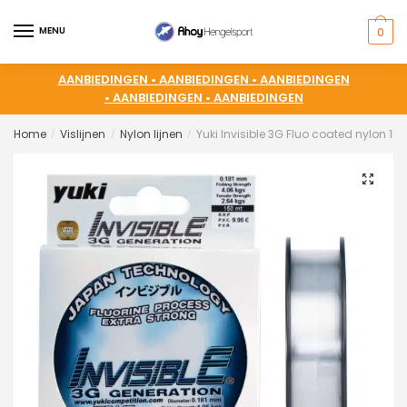
MENU
0
AANBIEDINGEN •
AANBIEDINGEN •
AANBIEDINGEN
•
AANBIEDINGEN •
AANBIEDINGEN
Home
Vislijnen
Nylon lijnen
Yuki Invisible 3G Fluo coated nylon 15
/
/
/
🔍