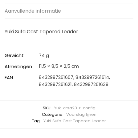
Aanvullende informatie
Yuki Sufa Cast Tapered Leader
Gewicht
74 g
11,5 × 8,5 × 2,5 cm
Afmetingen
8432997261607, 8432997261614,
EAN
8432997261621, 8432997261638
SKU:
Yuk-crsa23-r-config
Categorie:
Voorslag lijnen
Tag:
Yuki Sufa Cast Tapered Leader