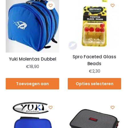
Spro Faceted Glass
Yuki Molentas Dubbel
Beads
€
18,90
€
2,30
Toevoegen aan
Opties selecteren
winkelwagen