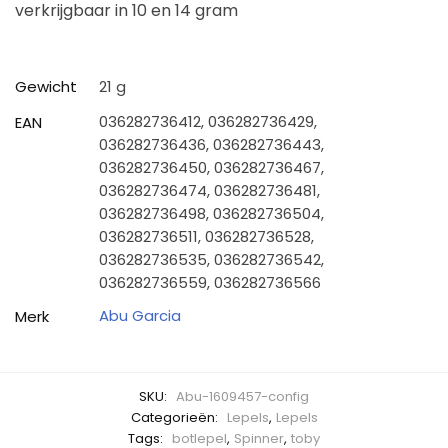
verkrijgbaar in 10 en 14 gram
Gewicht
21 g
036282736412, 036282736429,
EAN
036282736436, 036282736443,
036282736450, 036282736467,
036282736474, 036282736481,
036282736498, 036282736504,
036282736511, 036282736528,
036282736535, 036282736542,
036282736559, 036282736566
Abu Garcia
Merk
SKU:
Abu-1609457-config
Categorieën:
Lepels
,
Lepels
Tags:
botlepel
,
Spinner
,
toby