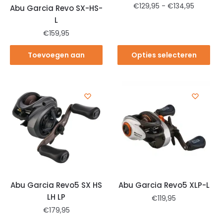
€
129,95
-
€
134,95
Abu Garcia Revo SX-HS-
L
€
159,95
Toevoegen aan
Opties selecteren
winkelwagen
Abu Garcia Revo5 SX HS
Abu Garcia Revo5 XLP-L
LH LP
€
119,95
€
179,95