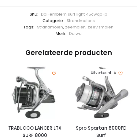
SKU:
Dai-emblem surf light 45cwqd-p
Categorie:
Strandmolens
Tags:
Strandmolen
,
zeemolen
,
zeevismolen
Merk:
Daiwa
Gerelateerde producten
Uitverkocht
TRABUCCO LANCER LTX
Spro Spartan 8000FD
SURF 8000
Surf