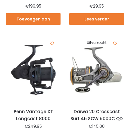
€
199,95
€
29,95
Toevoegen aan
Lees verder
winkelwagen
Uitverkocht
Penn Vantage XT
Daiwa 20 Crosscast
Longcast 8000
Surf 45 SCW 5000C QD
€
249,95
€
145,00