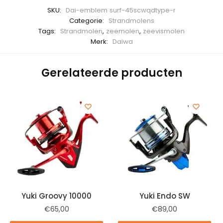
SKU:
Dai-emblem surf-45scwqdtype-r
Categorie:
Strandmolens
Tags:
Strandmolen
,
zeemolen
,
zeevismolen
Merk:
Daiwa
Gerelateerde producten
Yuki Groovy 10000
Yuki Endo SW
€
65,00
€
89,00