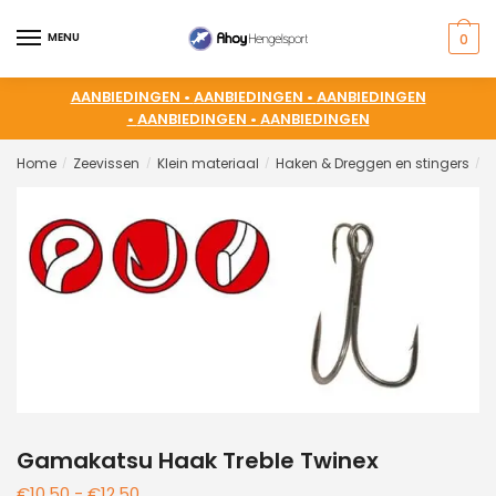
MENU
0
AANBIEDINGEN •
AANBIEDINGEN •
AANBIEDINGEN
•
AANBIEDINGEN •
AANBIEDINGEN
Home
Zeevissen
Klein materiaal
Haken & Dreggen en stingers
D
/
/
/
/
Gamakatsu Haak Treble Twinex
€
10,50
-
€
12,50