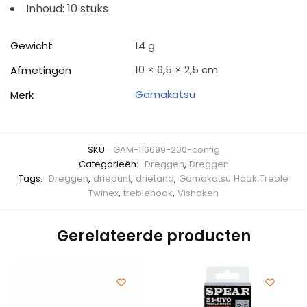
Inhoud: 10 stuks
Gewicht
14 g
10 × 6,5 × 2,5 cm
Afmetingen
Gamakatsu
Merk
SKU:
GAM-116699-200-config
Categorieën:
Dreggen
,
Dreggen
Tags:
Dreggen
,
driepunt
,
drietand
,
Gamakatsu Haak Treble
Twinex
,
treblehook
,
Vishaken
Gerelateerde producten