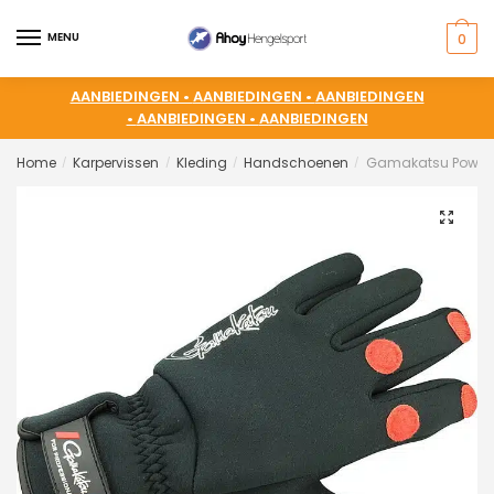
MENU
0
AANBIEDINGEN •
AANBIEDINGEN •
AANBIEDINGEN
•
AANBIEDINGEN •
AANBIEDINGEN
Home
Karpervissen
Kleding
Handschoenen
Gamakatsu Power 
/
/
/
/
🔍