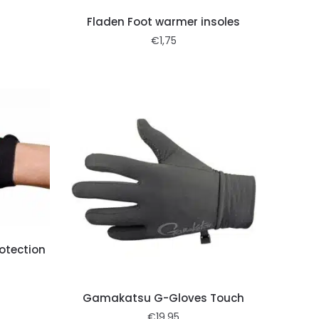
Fladen Foot warmer insoles
€
1,75
otection
Gamakatsu G-Gloves Touch
€
19,95