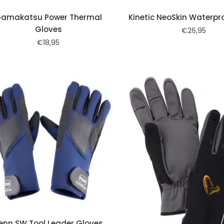
amakatsu Power Thermal
Kinetic NeoSkin Waterpr
Gloves
€
26,95
€
18,95
enn SW Tool Leader Gloves