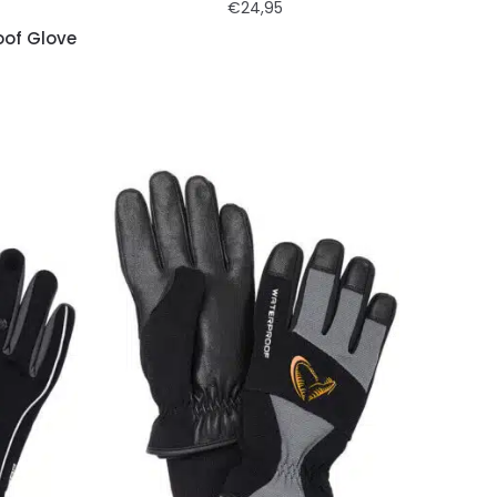
€
24,95
oof Glove