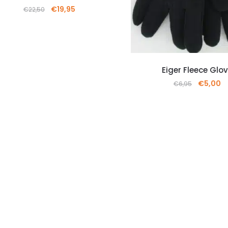
€
19,95
€
22,50
Eiger Fleece Glo
€
5,00
€
6,95