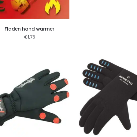
Fladen hand warmer
€
1,75