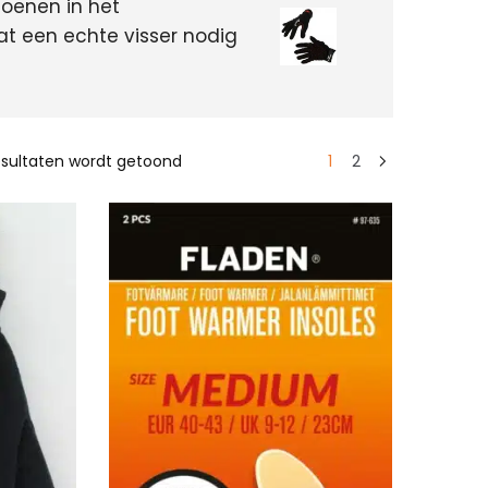
oenen in het
at een echte visser nodig
resultaten wordt getoond
1
2