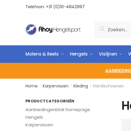
Telefoon:
+31 (0)10-4842997
Zoeken
Molens & Reels
Hengels
Vislijnen
W
AANBIEDIN
Home
Karpervissen
Kleding
Handschoenen
/
/
/
H
PRODUCTCATEGORIEËN
Aanbiedingenblok homepage
Hengels
Karpervissen