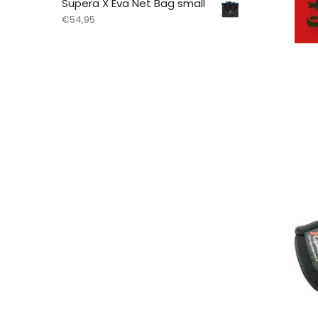
Supera X Eva Net Bag small
€
54,95