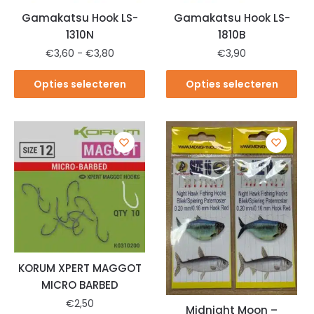
Gamakatsu Hook LS-
Gamakatsu Hook LS-
1310N
1810B
€
3,60
-
€
3,80
€
3,90
Opties selecteren
Opties selecteren
KORUM XPERT MAGGOT
MICRO BARBED
€
2,50
Midnight Moon –