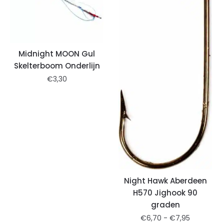
Midnight MOON Gul
Skelterboom Onderlijn
€
3,30
Night Hawk Aberdeen
H570 Jighook 90
graden
€
6,70
-
€
7,95