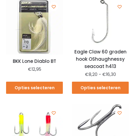
Eagle Claw 60 graden
hook OShaughnessy
BKK Lone Diablo BT
seacoat h413
€
12,95
€
8,20
-
€
16,30
Opties selecteren
Opties selecteren