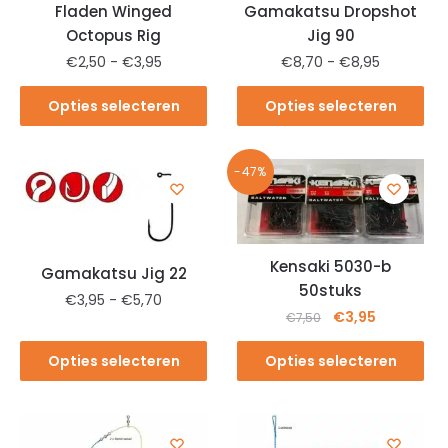
Fladen Winged
Gamakatsu Dropshot
Octopus Rig
Jig 90
€
2,50
-
€
3,95
€
8,70
-
€
8,95
Opties selecteren
Opties selecteren
-47%
Kensaki 5030-b
Gamakatsu Jig 22
50stuks
€
3,95
-
€
5,70
€
3,95
€
7,50
Opties selecteren
Opties selecteren