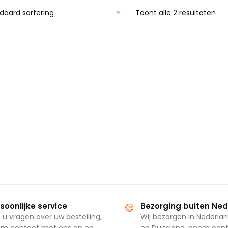
Toont alle 2 resultaten
soonlijke service
Bezorging buiten Ne
 u vragen over uw bestelling,
Wij bezorgen in Nederlan
m contact met ons op en
en Duitsland, neem con