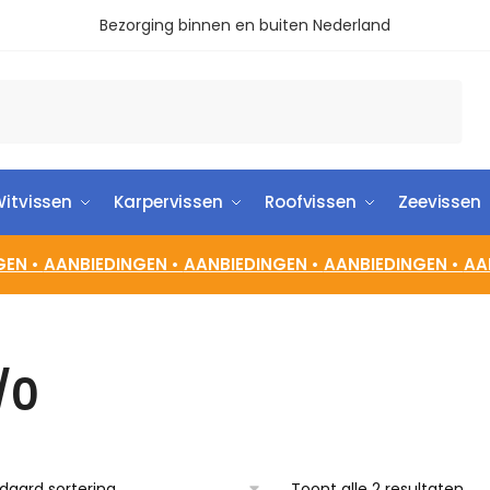
Bezorging binnen en buiten Nederland
itvissen
Karpervissen
Roofvissen
Zeevissen
GEN •
AANBIEDINGEN •
AANBIEDINGEN •
AANBIEDINGEN •
AA
/0
Toont alle 2 resultaten