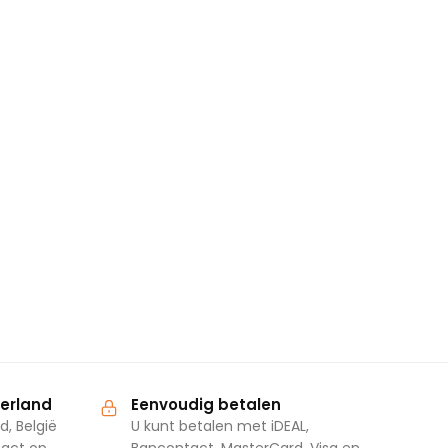
derland
Eenvoudig betalen
d, België
U kunt betalen met iDEAL,
tact op
Bancontact, MasterCard, Visa en