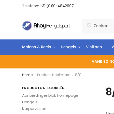
Telefoon:
+31 (0)10-4842997
Zoeken
Molens & Reels
Hengels
Vislijnen
W
AANBIEDIN
Home
Product Haakmaat
8/0
/
/
8
PRODUCTCATEGORIEËN
Aanbiedingenblok homepage
Hengels
Karpervissen