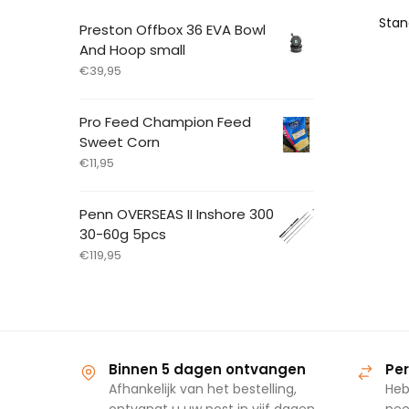
Preston Offbox 36 EVA Bowl
And Hoop small
€
39,95
Pro Feed Champion Feed
Sweet Corn
€
11,95
Penn OVERSEAS II Inshore 300
30-60g 5pcs
€
119,95
Binnen 5 dagen ontvangen
Per
Afhankelijk van het bestelling,
Heb
ontvangt u uw post in vijf dagen
nee