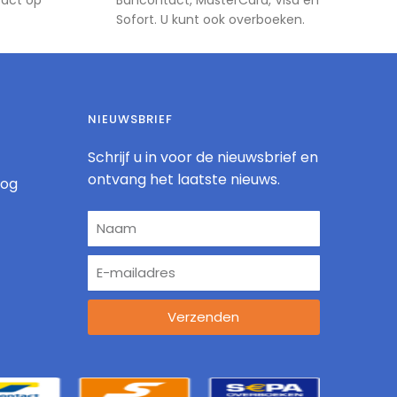
Sofort. U kunt ook overboeken.
NIEUWSBRIEF
Schrijf u in voor de nieuwsbrief en
ontvang het laatste nieuws.
log
Verzenden