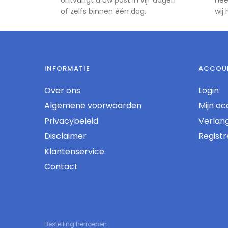
of zelfs binnen één dag.
wij
INFORMATIE
ACCOU
Over ons
Login
Algemene voorwaarden
Mijn ac
Privacybeleid
Verlangl
Disclaimer
Regist
Klantenservice
Contact
Bestelling herroepen