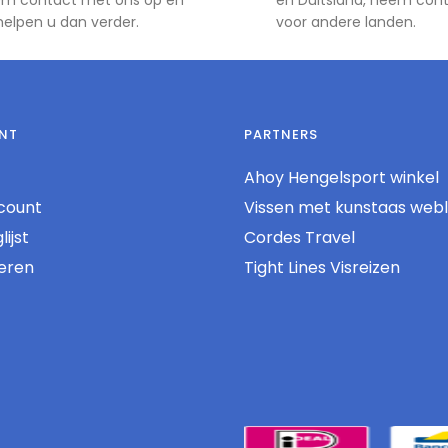
 helpen u dan verder.
voor andere landen.
NT
PARTNERS
Ahoy Hengelsport winkel
count
Vissen met kunstaas web
ijst
Cordes Travel
reren
Tight Lines Visreizen