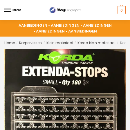
MENU
0
AANBIEDINGEN •
AANBIEDINGEN •
AANBIEDINGEN
•
AANBIEDINGEN •
AANBIEDINGEN
Home
Karpervissen
Klein materiaal
Korda klein materiaal
Korda
/
/
/
/