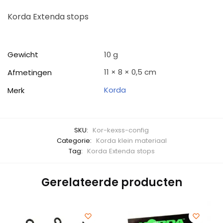
Korda Extenda stops
Gewicht
10 g
11 × 8 × 0,5 cm
Afmetingen
Korda
Merk
SKU:
Kor-kexss-config
Categorie:
Korda klein materiaal
Tag:
Korda Extenda stops
Gerelateerde producten