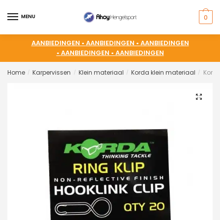
MENU
0
AANBIEDINGEN •
AANBIEDINGEN •
AANBIEDINGEN
•
AANBIEDINGEN •
AANBIEDINGEN
Home
Karpervissen
Klein materiaal
Korda klein materiaal
Korda
/
/
/
/
🔍