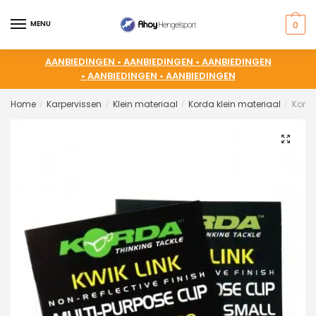
MENU
0
AANBIEDINGEN •
AANBIEDINGEN •
AANBIEDINGEN
•
AANBIEDINGEN •
AANBIEDINGEN
Home
Karpervissen
Klein materiaal
Korda klein materiaal
Korda
/
/
/
/
🔍