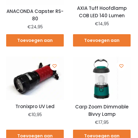
AXIA Tuff Hoofdlamp
ANACONDA Capster RS-
COB LED 140 Lumen
80
€
14,95
€
24,95
Toevoegen aan
Toevoegen aan
winkelwagen
winkelwagen
Tronixpro UV Led
Carp Zoom Dimmable
Bivvy Lamp
€
10,95
€
17,95
Toevoegen aan
Toevoegen aan