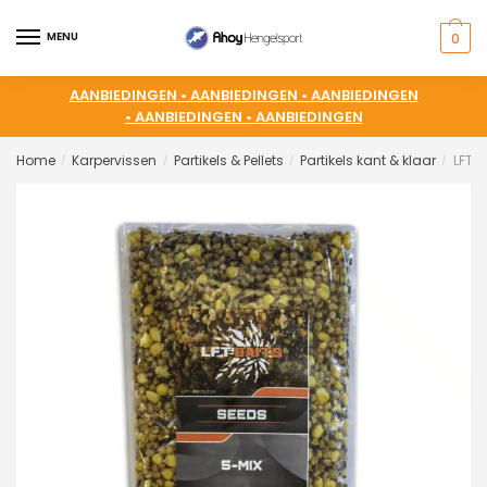
MENU
0
AANBIEDINGEN •
AANBIEDINGEN •
AANBIEDINGEN
•
AANBIEDINGEN •
AANBIEDINGEN
Home
Karpervissen
Partikels & Pellets
Partikels kant & klaar
LFT 
/
/
/
/