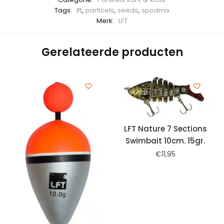
Tags:
lft
,
particels
,
seeds
,
spodmix
Merk:
LFT
Gerelateerde producten
LFT Nature 7 Sections
Swimbait 10cm. 15gr.
€
11,95