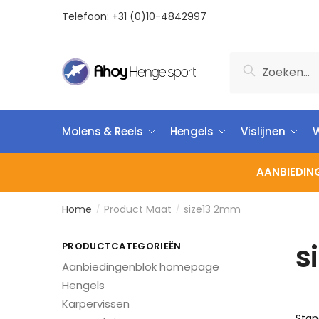
Telefoon:
+31 (0)10-4842997
Zoeken
Molens & Reels
Hengels
Vislijnen
W
AANBIEDIN
Home
Product Maat
size13 2mm
/
/
s
PRODUCTCATEGORIEËN
Aanbiedingenblok homepage
Hengels
Karpervissen