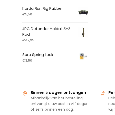
Korda Run Rig Rubber
€
5,50
JRC Defender Holdall 3+3
Rod
€
47,95
Spro Spring Lock
€
3,50
Binnen 5 dagen ontvangen
Per
Afhankelijk van het bestelling,
Heb
ontvangt u uw post in vijf dagen
nee
of zelfs binnen één dag.
wij