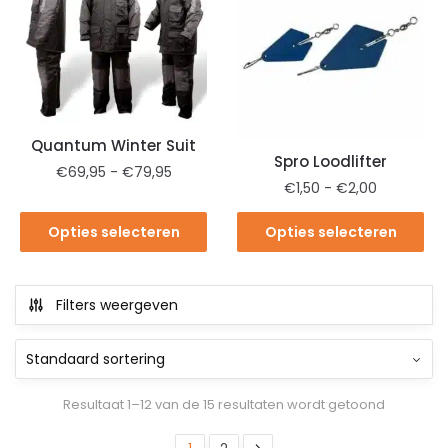
Quantum Winter Suit
Spro Loodlifter
€
69,95
-
€
79,95
€
1,50
-
€
2,00
Opties selecteren
Opties selecteren
Filters weergeven
Resultaat 1–12 van de 15 resultaten wordt getoond