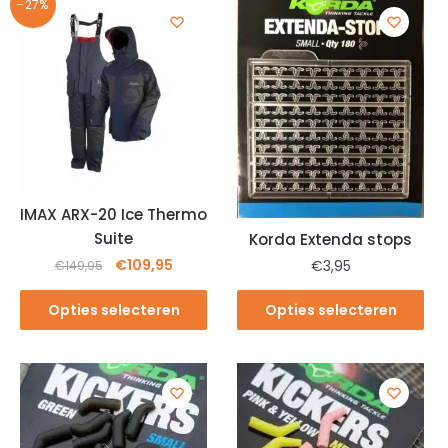
-27%
IMAX ARX-20 Ice Thermo
Suite
Korda Extenda stops
€
109,95
€
3,95
€
149,95
Opties selecteren
Opties selecteren