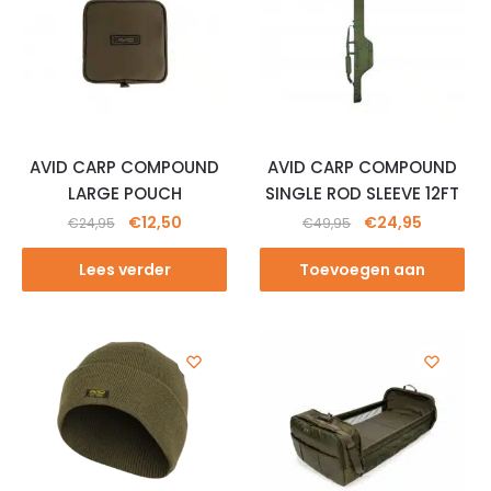
AVID CARP COMPOUND
AVID CARP COMPOUND
LARGE POUCH
SINGLE ROD SLEEVE 12FT
€
12,50
€
24,95
€
24,95
€
49,95
Lees verder
Toevoegen aan
winkelwagen