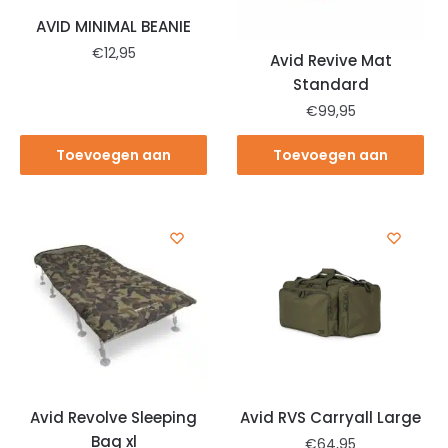
AVID MINIMAL BEANIE
€
12,95
Avid Revive Mat
Standard
€
99,95
Toevoegen aan
Toevoegen aan
winkelwagen
winkelwagen
Avid Revolve Sleeping
Avid RVS Carryall Large
Bag xl
€
64,95