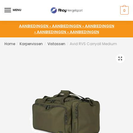
MENU
0
AANBIEDINGEN •
AANBIEDINGEN •
AANBIEDINGEN
•
AANBIEDINGEN •
AANBIEDINGEN
Home
Karpervissen
Vistassen
Avid RVS Carryall Medium
/
/
/
🔍