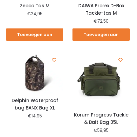
Zebco Tas M
DAIWA Prorex D-Box
Tackle-tas M
€
24,95
€
72,50
Toevoegen aan
Toevoegen aan
winkelwagen
winkelwagen
Delphin Waterproof
bag BANX Bag XL
Korum Progress Tackle
€
14,95
& Bait Bag 35L
€
59,95