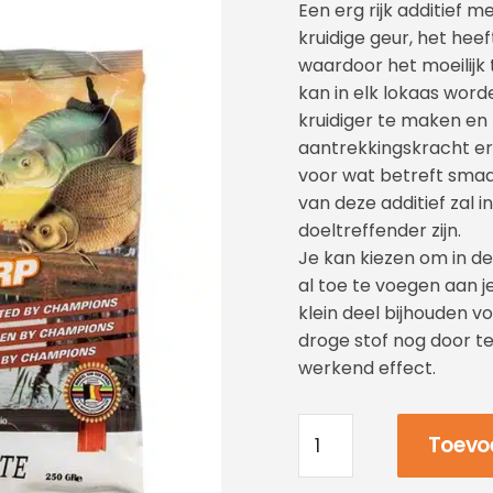
Een erg rijk additief 
kruidige geur, het hee
waardoor het moeilijk 
kan in elk lokaas wor
kruidiger te maken en
aantrekkingskracht er
voor wat betreft smaa
van deze additief zal 
doeltreffender zijn.
Je kan kiezen om in d
al toe te voegen aan j
klein deel bijhouden v
droge stof nog door t
werkend effect.
Toevo