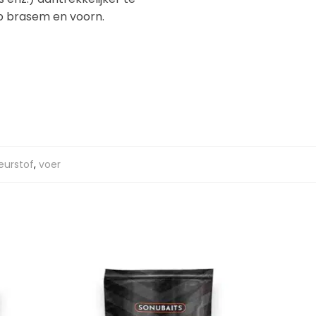
op brasem en voorn.
eurstof
,
voer