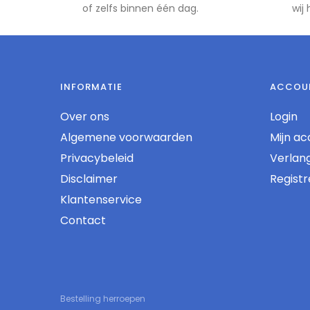
of zelfs binnen één dag.
wij
INFORMATIE
ACCOU
Over ons
Login
Algemene voorwaarden
Mijn ac
Privacybeleid
Verlangl
Disclaimer
Regist
Klantenservice
Contact
Bestelling herroepen