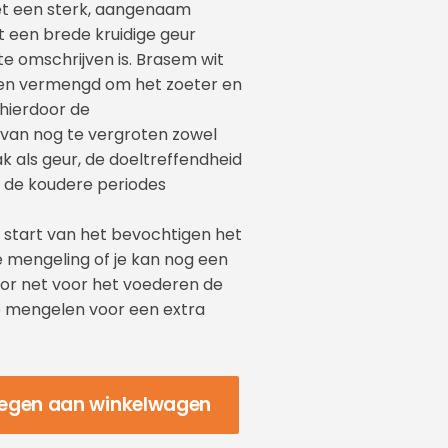
met een sterk, aangenaam
ft een brede kruidige geur
te omschrijven is. Brasem wit
den vermengd om het zoeter en
 hierdoor de
van nog te vergroten zowel
k als geur, de doeltreffendheid
in de koudere periodes
e start van het bevochtigen het
e mengeling of je kan nog een
oor net voor het voederen de
e mengelen voor een extra
egen aan winkelwagen