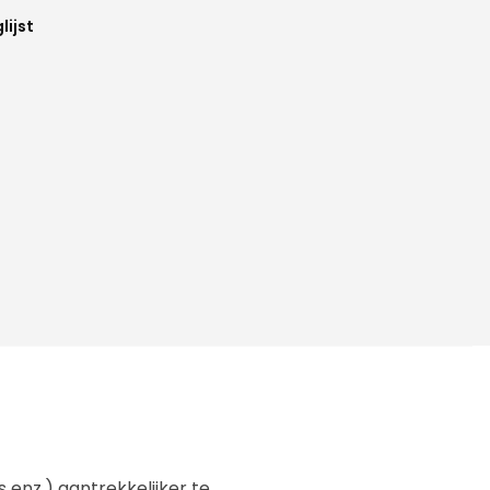
lijst
enz.) aantrekkelijker te