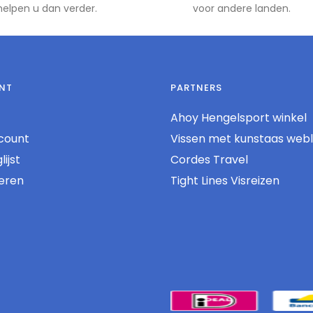
 helpen u dan verder.
voor andere landen.
NT
PARTNERS
Ahoy Hengelsport winkel
count
Vissen met kunstaas web
ijst
Cordes Travel
reren
Tight Lines Visreizen