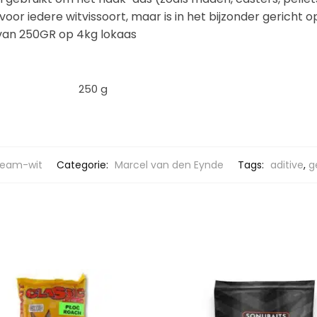
oor iedere witvissoort, maar is in het bijzonder gericht 
 van 250GR op 4kg lokaas
250 g
ream-wit
Categorie:
Marcel van den Eynde
Tags:
aditive
,
g