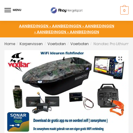
MENU
0
AANBIEDINGEN •
AANBIEDINGEN •
AANBIEDINGEN
•
AANBIEDINGEN •
AANBIEDINGEN
Home
Karpervissen
Voerboten
Voerboten
Nanotec Pro Lithium i
/
/
/
/
🔍